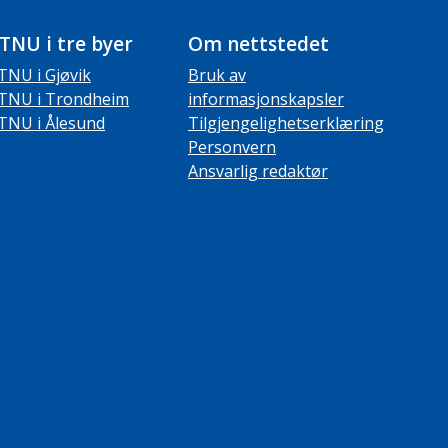
TNU i tre byer
Om nettstedet
TNU i Gjøvik
Bruk av
TNU i Trondheim
informasjonskapsler
TNU i Ålesund
Tilgjengelighetserklæring
Personvern
Ansvarlig redaktør