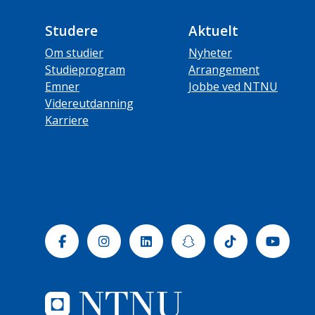
Studere
Aktuelt
Om studier
Nyheter
Studieprogram
Arrangement
Emner
Jobbe ved NTNU
Videreutdanning
Karriere
Facebook
Instagram
Linkedin
Snapchat
Tiktok
Yout