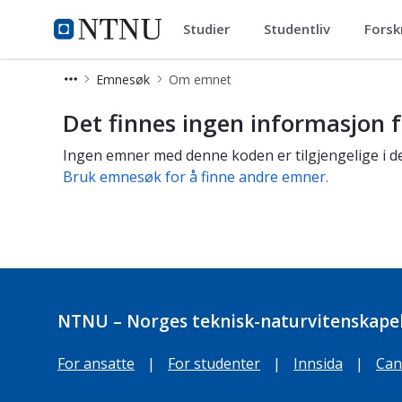
Studier
Studentliv
Forsk
Studier
NTNU Hjemmeside
Emnesøk
Om emnet
Om emnet
Det finnes ingen informasjon f
Ingen emner med denne koden er tilgjengelige i de
Bruk emnesøk for å finne andre emner.
NTNU – Norges teknisk-naturvitenskapel
For ansatte
|
For studenter
|
Innsida
|
Can