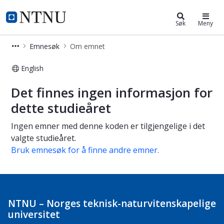
Studier
NTNU Hjemmeside
Søk
Meny
Emnesøk
Om emnet
English
Om emnet
Det finnes ingen informasjon for
dette studieåret
Ingen emner med denne koden er tilgjengelige i det
valgte studieåret.
Bruk emnesøk for å finne andre emner.
NTNU – Norges teknisk-naturvitenskapelige
universitet