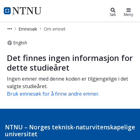
Studier
NTNU Hjemmeside
Søk
Meny
Emnesøk
Om emnet
English
Om emnet
Det finnes ingen informasjon for
dette studieåret
Ingen emner med denne koden er tilgjengelige i det
valgte studieåret.
Bruk emnesøk for å finne andre emner.
NTNU – Norges teknisk-naturvitenskapelige
universitet