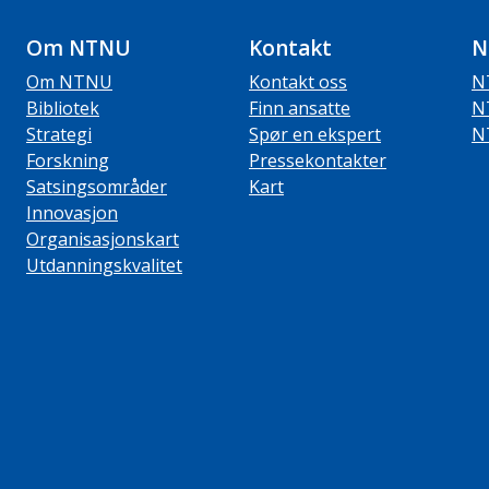
Om NTNU
Kontakt
N
Om NTNU
Kontakt oss
N
Bibliotek
Finn ansatte
N
Strategi
Spør en ekspert
N
Forskning
Pressekontakter
Satsingsområder
Kart
Innovasjon
Organisasjonskart
Utdanningskvalitet
ube