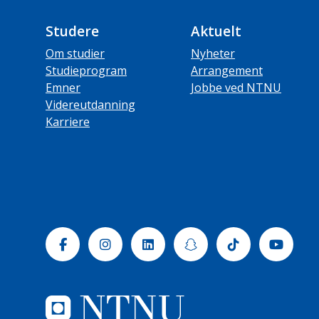
Studere
Aktuelt
Om studier
Nyheter
Studieprogram
Arrangement
Emner
Jobbe ved NTNU
Videreutdanning
Karriere
Facebook
Instagram
Linkedin
Snapchat
Tiktok
Yout