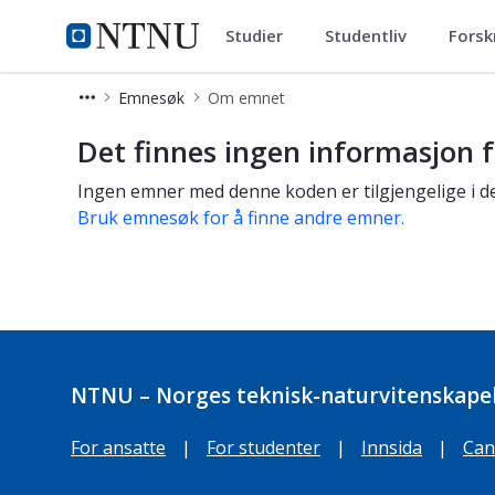
Studier
Studentliv
Forsk
Studier
NTNU Hjemmeside
Emnesøk
Om emnet
Om emnet
Det finnes ingen informasjon f
Ingen emner med denne koden er tilgjengelige i de
Bruk emnesøk for å finne andre emner.
NTNU – Norges teknisk-naturvitenskapel
For ansatte
|
For studenter
|
Innsida
|
Can