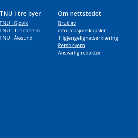
TNU i tre byer
Om nettstedet
TNU i Gjøvik
Bruk av
TNU i Trondheim
informasjonskapsler
TNU i Ålesund
Tilgjengelighetserklæring
Personvern
Ansvarlig redaktør