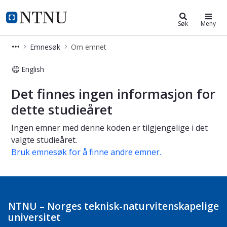
Studier
NTNU Hjemmeside
Søk
Meny
Emnesøk
Om emnet
English
Om emnet
Det finnes ingen informasjon for
dette studieåret
Ingen emner med denne koden er tilgjengelige i det
valgte studieåret.
Bruk emnesøk for å finne andre emner.
NTNU – Norges teknisk-naturvitenskapelige
universitet