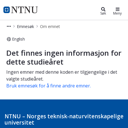
Studier
NTNU Hjemmeside
Søk
Meny
Emnesøk
Om emnet
English
Om emnet
Det finnes ingen informasjon for
dette studieåret
Ingen emner med denne koden er tilgjengelige i det
valgte studieåret.
Bruk emnesøk for å finne andre emner.
NTNU – Norges teknisk-naturvitenskapelige
universitet