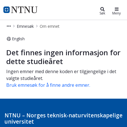
Studier
NTNU Hjemmeside
Søk
Meny
Emnesøk
Om emnet
English
Om emnet
Det finnes ingen informasjon for
dette studieåret
Ingen emner med denne koden er tilgjengelige i det
valgte studieåret.
Bruk emnesøk for å finne andre emner.
NTNU – Norges teknisk-naturvitenskapelige
universitet