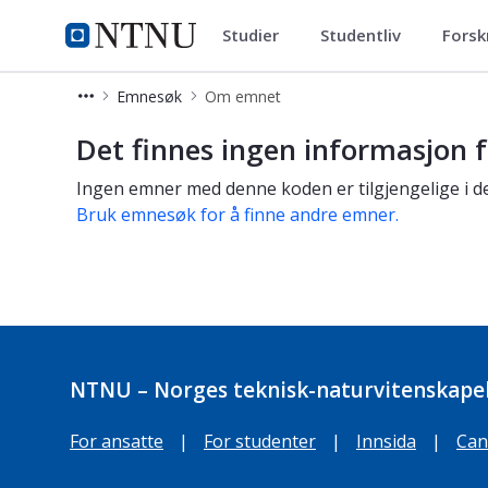
Studier
Studentliv
Forsk
Studier
NTNU Hjemmeside
Emnesøk
Om emnet
Om emnet
Det finnes ingen informasjon f
Ingen emner med denne koden er tilgjengelige i de
Bruk emnesøk for å finne andre emner.
NTNU – Norges teknisk-naturvitenskapel
For ansatte
|
For studenter
|
Innsida
|
Can