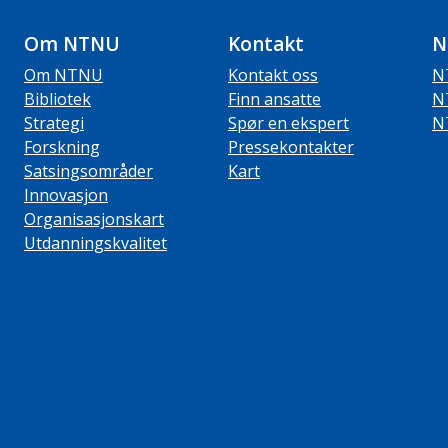
Om NTNU
Kontakt
N
Om NTNU
Kontakt oss
N
Bibliotek
Finn ansatte
N
Strategi
Spør en ekspert
N
Forskning
Pressekontakter
Satsingsområder
Kart
Innovasjon
Organisasjonskart
Utdanningskvalitet
ube