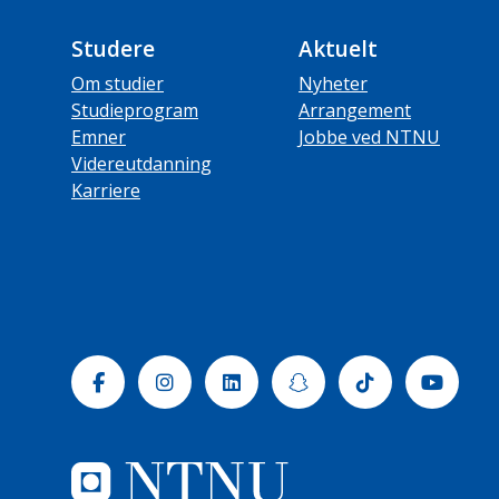
Studere
Aktuelt
Om studier
Nyheter
Studieprogram
Arrangement
Emner
Jobbe ved NTNU
Videreutdanning
Karriere
Facebook
Instagram
Linkedin
Snapchat
Tiktok
Yout