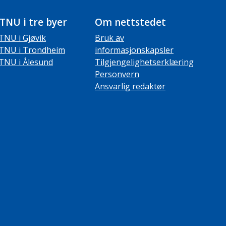
TNU i tre byer
Om nettstedet
TNU i Gjøvik
Bruk av
TNU i Trondheim
informasjonskapsler
TNU i Ålesund
Tilgjengelighetserklæring
Personvern
Ansvarlig redaktør