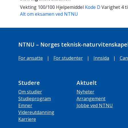
Vekting
100/100
Hjelpemiddel
Kode D
Varighet
4 
Alt om eksamen ved NTNU
NTNU – Norges teknisk-naturvitenskapel
For ansatte
|
For studenter
|
Innsida
|
Can
Studere
Aktuelt
Om studier
Nyheter
Studieprogram
Arrangement
Emner
Jobbe ved NTNU
Videreutdanning
Karriere