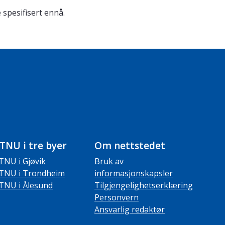
 spesifisert ennå.
TNU i tre byer
Om nettstedet
TNU i Gjøvik
Bruk av
TNU i Trondheim
informasjonskapsler
TNU i Ålesund
Tilgjengelighetserklæring
Personvern
Ansvarlig redaktør