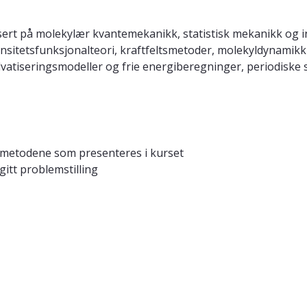
sert på molekylær kvantemekanikk, statistisk mekanikk og 
sitetsfunksjonalteori, kraftfeltsmetoder, molekyldynamikk
atiseringsmodeller og frie energiberegninger, periodiske
e metodene som presenteres i kurset
itt problemstilling