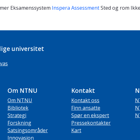
timer
Eksamenssystem
Inspera Assessment
Sted og rom
Ikke
ige universitet
vas
Om NTNU
Kontakt
N
Om NTNU
Kontakt oss
N
Bibliotek
Finn ansatte
N
Strategi
Spør en ekspert
N
Forskning
Pressekontakter
Satsingsområder
Kart
Innovasjon