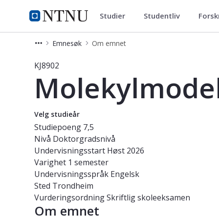
Studier
Studentliv
Forsk
Studier
NTNU Hjemmeside
Emnesøk
Om emnet
Emne - Molekylmodellering - KJ8902
KJ8902
Molekylmodel
Velg studieår
Studiepoeng
7,5
Nivå
Doktorgradsnivå
Undervisningsstart
Høst 2026
Varighet
1 semester
Undervisningsspråk
Engelsk
Sted
Trondheim
Vurderingsordning
Skriftlig skoleeksamen
Om emnet