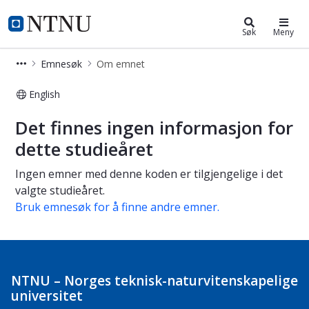
Studier
NTNU Hjemmeside
Søk
Meny
Emnesøk
Om emnet
English
Om emnet
Det finnes ingen informasjon for
dette studieåret
Ingen emner med denne koden er tilgjengelige i det
valgte studieåret.
Bruk emnesøk for å finne andre emner.
NTNU – Norges teknisk-naturvitenskapelige
universitet