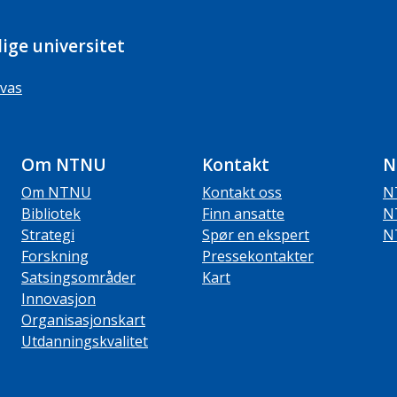
ige universitet
vas
Om NTNU
Kontakt
N
Om NTNU
Kontakt oss
N
Bibliotek
Finn ansatte
N
Strategi
Spør en ekspert
N
Forskning
Pressekontakter
Satsingsområder
Kart
Innovasjon
Organisasjonskart
Utdanningskvalitet