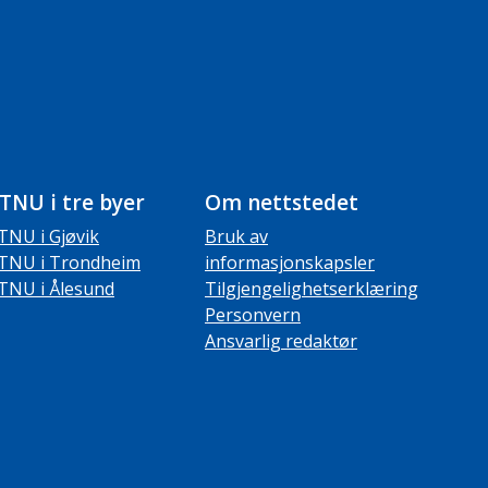
TNU i tre byer
Om nettstedet
TNU i Gjøvik
Bruk av
TNU i Trondheim
informasjonskapsler
TNU i Ålesund
Tilgjengelighetserklæring
Personvern
Ansvarlig redaktør