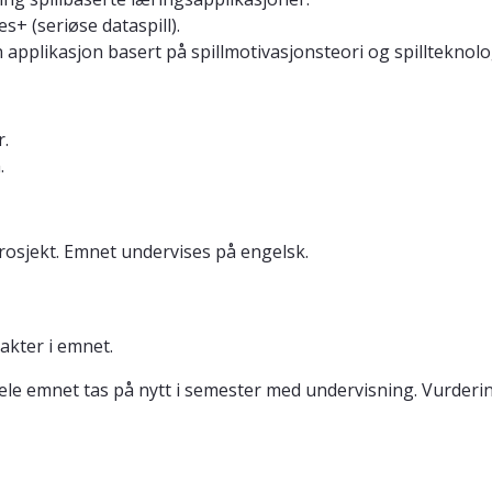
+ (seriøse dataspill).
pplikasjon basert på spillmotivasjonsteori og spillteknolo
r.
.
rosjekt. Emnet undervises på engelsk.
akter i emnet.
må hele emnet tas på nytt i semester med undervisning. Vurd