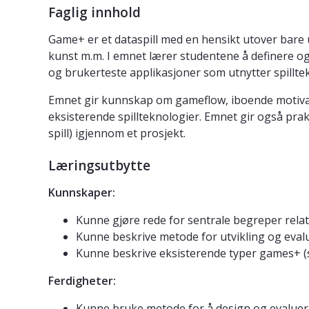
Faglig innhold
Game+ er et dataspill med en hensikt utover bare un
kunst m.m. I emnet lærer studentene å definere og 
og brukerteste applikasjoner som utnytter spillte
Emnet gir kunnskap om gameflow, iboende motivasjon
eksisterende spillteknologier. Emnet gir også prak
spill) igjennom et prosjekt.
Læringsutbytte
Kunnskaper:
Kunne gjøre rede for sentrale begreper relate
Kunne beskrive metode for utvikling og evalu
Kunne beskrive eksisterende typer games+ (ser
Ferdigheter:
Kunne bruke metode for å design og evalueri