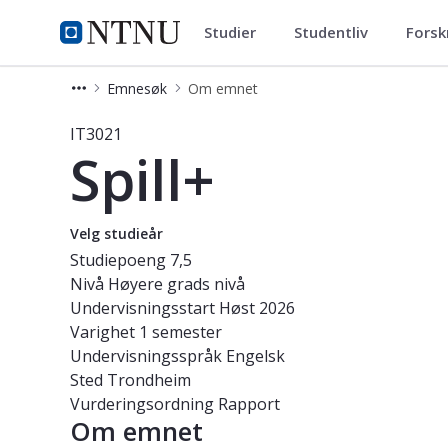
Studier
Studentliv
Forsk
Studier
NTNU Hjemmeside
Emnesøk
Om emnet
Emne - Spill+ - IT3021
IT3021
Spill+
Velg studieår
Studiepoeng
7,5
Nivå
Høyere grads nivå
Undervisningsstart
Høst 2026
Varighet
1 semester
Undervisningsspråk
Engelsk
Sted
Trondheim
Vurderingsordning
Rapport
Om emnet