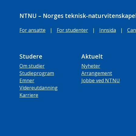
NTNU – Norges teknisk-naturvitenskapel
For ansatte
|
For studenter
|
Innsida
|
Can
Studere
Aktuelt
Om studier
Nyheter
Studieprogram
Arrangement
Emner
Jobbe ved NTNU
Videreutdanning
Karriere