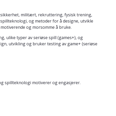
ikkerhet, militært, rekruttering, fysisk trening,
pillteknologi, og metoder for å designe, utvikle
nde, motiverende og morsomme å bruke.
, ulike typer av seriøse spill (games+), og
sign, utvikling og bruker testing av game+ (seriøse
og spillteknologi motiverer og engasjerer.