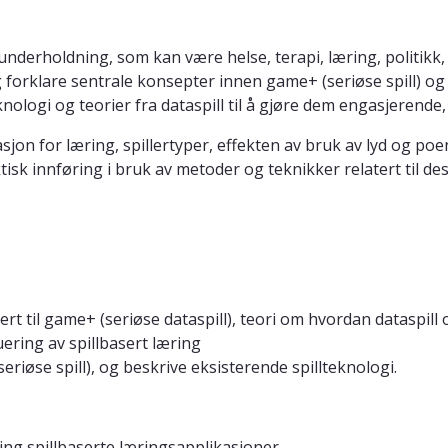
derholdning, som kan være helse, terapi, læring, politikk, s
forklare sentrale konsepter innen game+ (seriøse spill) og s
knologi og teorier fra dataspill til å gjøre dem engasjere
 for læring, spillertyper, effekten av bruk av lyd og poeng
tisk innføring i bruk av metoder og teknikker relatert til de
rt til game+ (seriøse dataspill), teori om hvordan dataspill 
ering av spillbasert læring
iøse spill), og beskrive eksisterende spillteknologi.
ng spillbaserte læringsapplikasjoner.