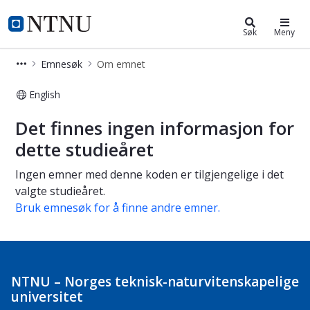
Studier
NTNU Hjemmeside
Søk
Meny
Emnesøk
Om emnet
English
Om emnet
Det finnes ingen informasjon for
dette studieåret
Ingen emner med denne koden er tilgjengelige i det
valgte studieåret.
Bruk emnesøk for å finne andre emner.
NTNU – Norges teknisk-naturvitenskapelige
universitet