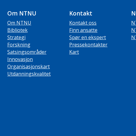
Om NTNU
Kontakt
N
Om NTNU
Kontakt oss
N
Bibliotek
Finn ansatte
N
Strategi
Spør en ekspert
N
Forskning
Pressekontakter
Satsingsområder
Kart
Innovasjon
Organisasjonskart
Utdanningskvalitet
ube