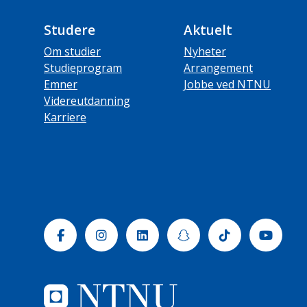
Studere
Aktuelt
Om studier
Nyheter
Studieprogram
Arrangement
Emner
Jobbe ved NTNU
Videreutdanning
Karriere
Facebook
Instagram
Linkedin
Snapchat
Tiktok
Yout