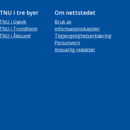
TNU i tre byer
Om nettstedet
TNU i Gjøvik
Bruk av
TNU i Trondheim
informasjonskapsler
TNU i Ålesund
Tilgjengelighetserklæring
Personvern
Ansvarlig redaktør