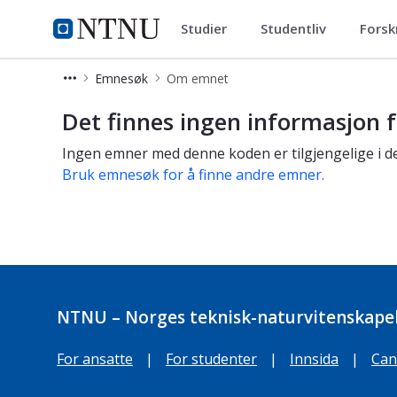
Studier
Studentliv
Forsk
Studier
NTNU Hjemmeside
Emnesøk
Om emnet
Om emnet
Det finnes ingen informasjon f
Ingen emner med denne koden er tilgjengelige i de
Bruk emnesøk for å finne andre emner.
NTNU – Norges teknisk-naturvitenskapel
For ansatte
|
For studenter
|
Innsida
|
Can