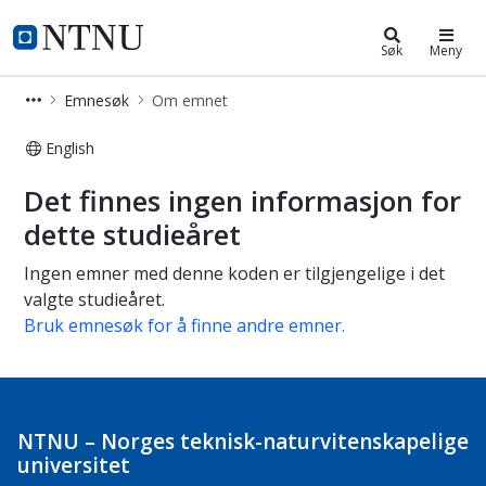
Studier
NTNU Hjemmeside
Søk
Meny
Emnesøk
Om emnet
English
Om emnet
Det finnes ingen informasjon for
dette studieåret
Ingen emner med denne koden er tilgjengelige i det
valgte studieåret.
Bruk emnesøk for å finne andre emner.
NTNU – Norges teknisk-naturvitenskapelige
universitet