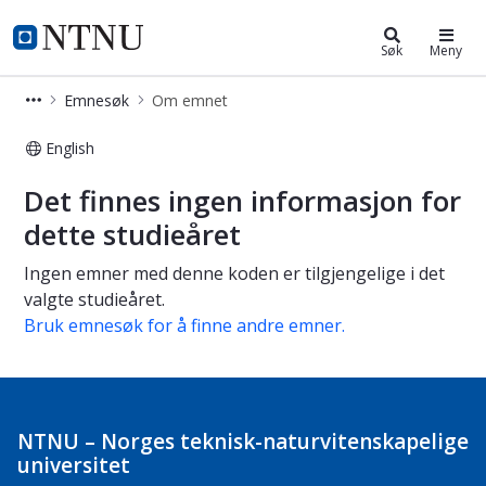
Studier
NTNU Hjemmeside
Søk
Meny
Emnesøk
Om emnet
English
Om emnet
Det finnes ingen informasjon for
dette studieåret
Ingen emner med denne koden er tilgjengelige i det
valgte studieåret.
Bruk emnesøk for å finne andre emner.
NTNU – Norges teknisk-naturvitenskapelige
universitet