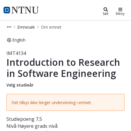
Studier
NTNU Hjemmeside
Søk
Meny
Emnesøk
Om emnet
English
Emne - Introduction to Research in 
IMT4134
Introduction to Research
in Software Engineering
Velg studieår
Det tilbys ikke lenger undervisning i emnet.
Studiepoeng
7,5
Nivå
Høyere grads nivå