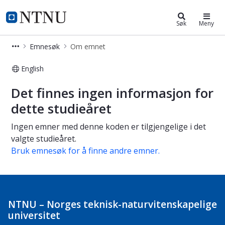
Studier
NTNU Hjemmeside
Søk
Meny
Emnesøk
Om emnet
English
Om emnet
Det finnes ingen informasjon for
dette studieåret
Ingen emner med denne koden er tilgjengelige i det
valgte studieåret.
Bruk emnesøk for å finne andre emner.
NTNU – Norges teknisk-naturvitenskapelige
universitet