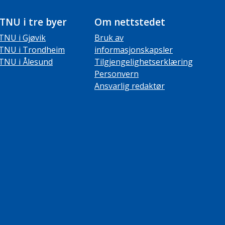
TNU i tre byer
Om nettstedet
TNU i Gjøvik
Bruk av
TNU i Trondheim
informasjonskapsler
TNU i Ålesund
Tilgjengelighetserklæring
Personvern
Ansvarlig redaktør