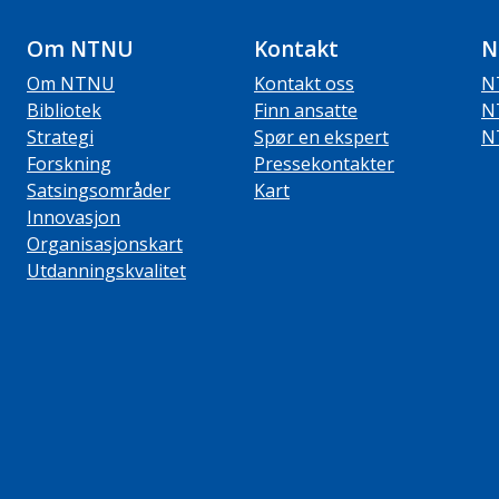
Om NTNU
Kontakt
N
Om NTNU
Kontakt oss
N
Bibliotek
Finn ansatte
N
Strategi
Spør en ekspert
N
Forskning
Pressekontakter
Satsingsområder
Kart
Innovasjon
Organisasjonskart
Utdanningskvalitet
ube