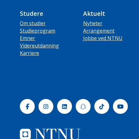
Studere
Aktuelt
Om studier
Nyheter
Studieprogram
Arrangement
Emner
Jobbe ved NTNU
Videreutdanning
Karriere
Facebook
Instagram
Linkedin
Snapchat
Tiktok
Yout