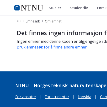
Studier
Studentliv
Forsk
Studier
NTNU Hjemmeside
Emnesøk
Om emnet
Om emnet
Det finnes ingen informasjon f
Ingen emner med denne koden er tilgjengelige i de
Bruk emnesøk for å finne andre emner.
NTNU – Norges teknisk-naturvitenskapel
For ansatte
|
For studenter
|
Innsida
|
Can