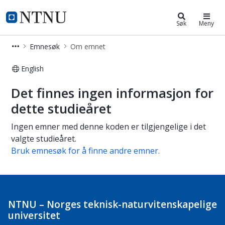
Studier
NTNU Hjemmeside
Søk
Meny
Emnesøk
Om emnet
English
Om emnet
Det finnes ingen informasjon for
dette studieåret
Ingen emner med denne koden er tilgjengelige i det
valgte studieåret.
Bruk emnesøk for å finne andre emner.
NTNU – Norges teknisk-naturvitenskapelige
universitet