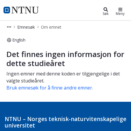
Studier
NTNU Hjemmeside
Søk
Meny
Emnesøk
Om emnet
English
Om emnet
Det finnes ingen informasjon for
dette studieåret
Ingen emner med denne koden er tilgjengelige i det
valgte studieåret.
Bruk emnesøk for å finne andre emner.
NTNU – Norges teknisk-naturvitenskapelige
universitet