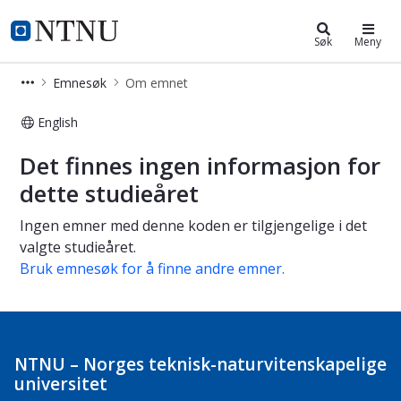
Studier
NTNU Hjemmeside
Søk
Meny
Emnesøk
Om emnet
English
Om emnet
Det finnes ingen informasjon for
dette studieåret
Ingen emner med denne koden er tilgjengelige i det
valgte studieåret.
Bruk emnesøk for å finne andre emner.
NTNU – Norges teknisk-naturvitenskapelige
universitet