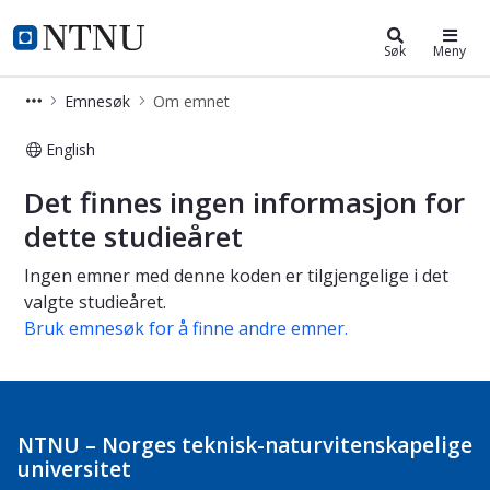
Studier
NTNU Hjemmeside
Søk
Meny
Emnesøk
Om emnet
English
Om emnet
Det finnes ingen informasjon for
dette studieåret
Ingen emner med denne koden er tilgjengelige i det
valgte studieåret.
Bruk emnesøk for å finne andre emner.
NTNU – Norges teknisk-naturvitenskapelige
universitet