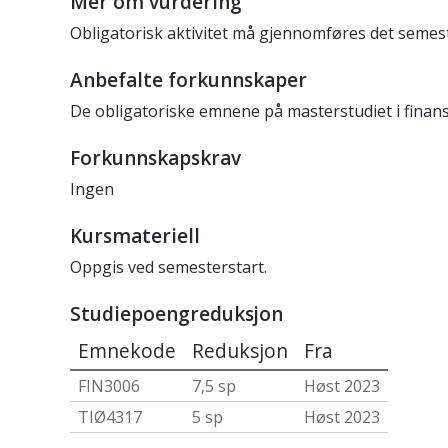
Mer om vurdering
Obligatorisk aktivitet må gjennomføres det semest
Anbefalte forkunnskaper
De obligatoriske emnene på masterstudiet i finan
Forkunnskapskrav
Ingen
Kursmateriell
Oppgis ved semesterstart.
Studiepoengreduksjon
Emnekode
Reduksjon
Fra
FIN3006
7,5 sp
Høst 2023
TIØ4317
5 sp
Høst 2023