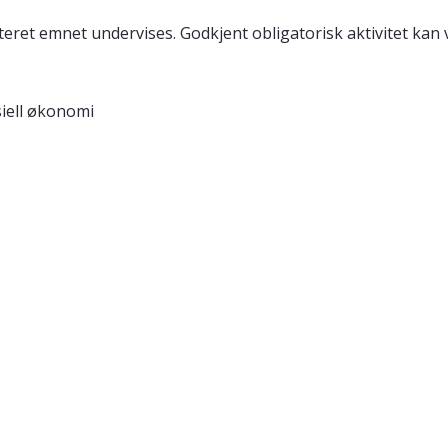
eret emnet undervises. Godkjent obligatorisk aktivitet kan v
siell økonomi