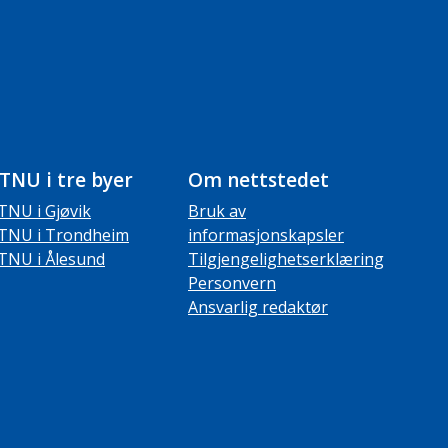
TNU i tre byer
Om nettstedet
TNU i Gjøvik
Bruk av
TNU i Trondheim
informasjonskapsler
TNU i Ålesund
Tilgjengelighetserklæring
Personvern
Ansvarlig redaktør