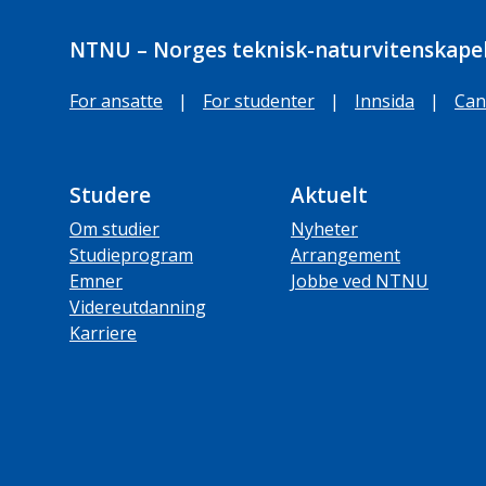
NTNU – Norges teknisk-naturvitenskapel
For ansatte
|
For studenter
|
Innsida
|
Can
Studere
Aktuelt
Om studier
Nyheter
Studieprogram
Arrangement
Emner
Jobbe ved NTNU
Videreutdanning
Karriere