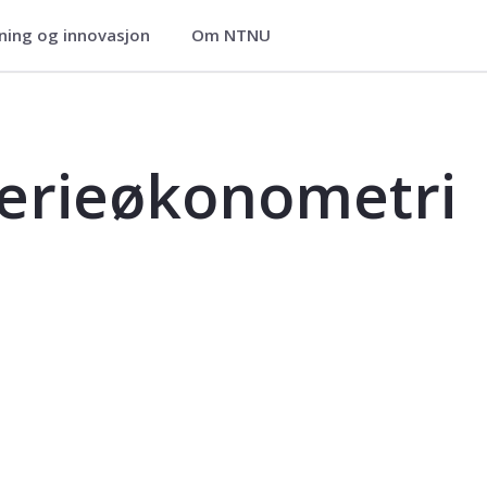
ning og innovasjon
Om NTNU
 - FIN3008
serieøkonometri