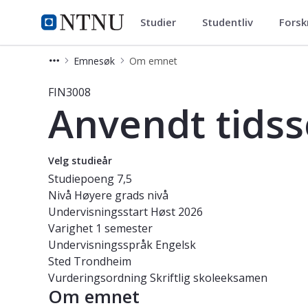
Studier
Studentliv
Forsk
Studier
NTNU Hjemmeside
Emnesøk
Om emnet
Emne - Anvendt tidsserieøkonometri
FIN3008
Anvendt tids
Velg studieår
Studiepoeng
7,5
Nivå
Høyere grads nivå
Undervisningsstart
Høst 2026
Varighet
1 semester
Undervisningsspråk
Engelsk
Sted
Trondheim
Vurderingsordning
Skriftlig skoleeksamen
Om emnet