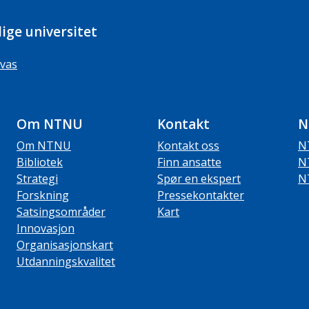
ige universitet
vas
Om NTNU
Kontakt
N
Om NTNU
Kontakt oss
N
Bibliotek
Finn ansatte
N
Strategi
Spør en ekspert
N
Forskning
Pressekontakter
Satsingsområder
Kart
Innovasjon
Organisasjonskart
Utdanningskvalitet