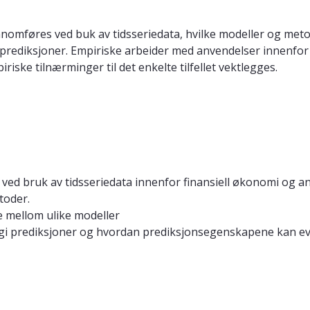
mføres ved buk av tidsseriedata, hvilke modeller og metode
 prediksjoner. Empiriske arbeider med anvendelser innenfor
ske tilnærminger til det enkelte tilfellet vektlegges.
 ved bruk av tidsseriedata innenfor finansiell økonomi og
toder.
e mellom ulike modeller
å gi prediksjoner og hvordan prediksjonsegenskapene kan e