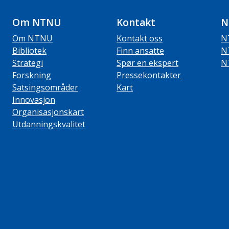
Om NTNU
Kontakt
N
Om NTNU
Kontakt oss
N
Bibliotek
Finn ansatte
N
Strategi
Spør en ekspert
N
Forskning
Pressekontakter
Satsingsområder
Kart
Innovasjon
Organisasjonskart
Utdanningskvalitet
ube