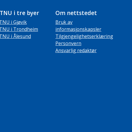
TNU i tre byer
Om nettstedet
TNU i Gjøvik
Bruk av
TNU i Trondheim
informasjonskapsler
TNU i Ålesund
Tilgjengelighetserklæring
Personvern
Ansvarlig redaktør