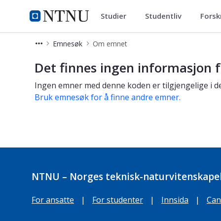
Studier
Studentliv
Forsk
Studier
NTNU Hjemmeside
Emnesøk
Om emnet
Om emnet
Det finnes ingen informasjon f
Ingen emner med denne koden er tilgjengelige i de
Bruk emnesøk for å finne andre emner.
NTNU – Norges teknisk-naturvitenskapel
For ansatte
|
For studenter
|
Innsida
|
Can