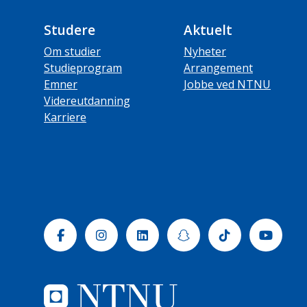
Studere
Aktuelt
Om studier
Nyheter
Studieprogram
Arrangement
Emner
Jobbe ved NTNU
Videreutdanning
Karriere
Facebook
Instagram
Linkedin
Snapchat
Tiktok
Yout