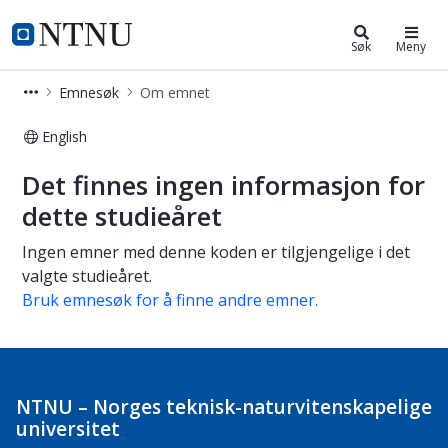
Studier
NTNU Hjemmeside
Søk
Meny
Emnesøk
Om emnet
English
Om emnet
Det finnes ingen informasjon for
dette studieåret
Ingen emner med denne koden er tilgjengelige i det
valgte studieåret.
Bruk emnesøk for å finne andre emner.
NTNU – Norges teknisk-naturvitenskapelige
universitet