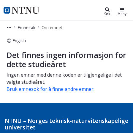
Studier
NTNU Hjemmeside
Søk
Meny
Emnesøk
Om emnet
English
Om emnet
Det finnes ingen informasjon for
dette studieåret
Ingen emner med denne koden er tilgjengelige i det
valgte studieåret.
Bruk emnesøk for å finne andre emner.
NTNU – Norges teknisk-naturvitenskapelige
universitet