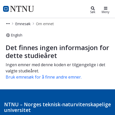
Studier
NTNU Hjemmeside
Søk
Meny
Emnesøk
Om emnet
English
Om emnet
Det finnes ingen informasjon for
dette studieåret
Ingen emner med denne koden er tilgjengelige i det
valgte studieåret.
Bruk emnesøk for å finne andre emner.
NTNU – Norges teknisk-naturvitenskapelige
universitet