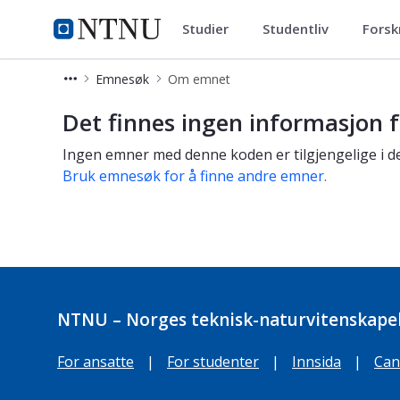
Studier
Studentliv
Forsk
Studier
NTNU Hjemmeside
Emnesøk
Om emnet
Om emnet
Det finnes ingen informasjon f
Ingen emner med denne koden er tilgjengelige i de
Bruk emnesøk for å finne andre emner.
NTNU – Norges teknisk-naturvitenskapel
For ansatte
|
For studenter
|
Innsida
|
Can