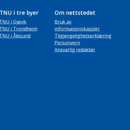
TNU i tre byer
Om nettstedet
TNU i Gjøvik
Bruk av
TNU i Trondheim
informasjonskapsler
TNU i Ålesund
Tilgjengelighetserklæring
Personvern
Ansvarlig redaktør