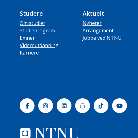
Studere
Aktuelt
Om studier
Nyheter
Studieprogram
Arrangement
Emner
Jobbe ved NTNU
Videreutdanning
Karriere
Facebook
Instagram
Linkedin
Snapchat
Tiktok
Yout