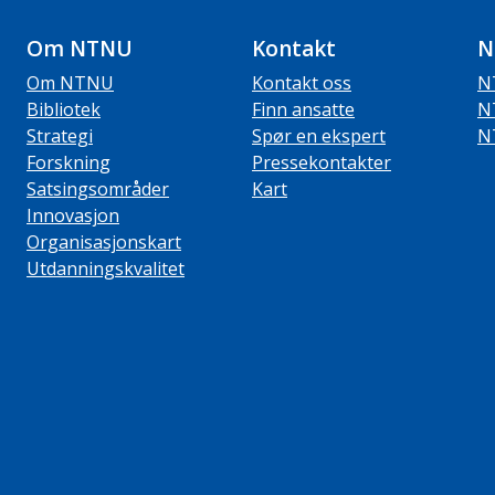
Om NTNU
Kontakt
N
Om NTNU
Kontakt oss
N
Bibliotek
Finn ansatte
N
Strategi
Spør en ekspert
N
Forskning
Pressekontakter
Satsingsområder
Kart
Innovasjon
Organisasjonskart
Utdanningskvalitet
ube