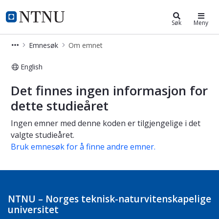
Studier
NTNU Hjemmeside
Søk
Meny
Emnesøk
Om emnet
English
Om emnet
Det finnes ingen informasjon for
dette studieåret
Ingen emner med denne koden er tilgjengelige i det
valgte studieåret.
Bruk emnesøk for å finne andre emner.
NTNU – Norges teknisk-naturvitenskapelige
universitet