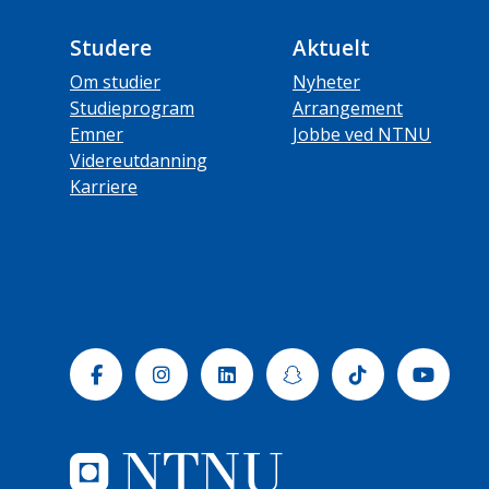
Studere
Aktuelt
Om studier
Nyheter
Studieprogram
Arrangement
Emner
Jobbe ved NTNU
Videreutdanning
Karriere
Facebook
Instagram
Linkedin
Snapchat
Tiktok
Yout