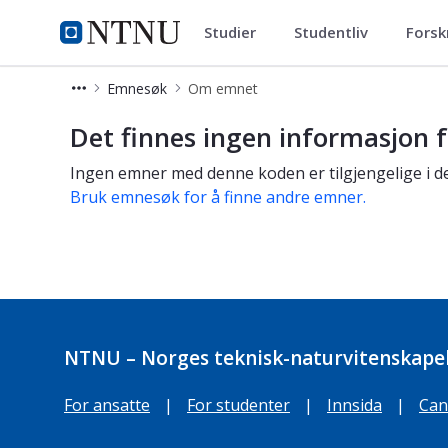
Studier
Studentliv
Forsk
Studier
NTNU Hjemmeside
Emnesøk
Om emnet
Om emnet
Det finnes ingen informasjon f
Ingen emner med denne koden er tilgjengelige i de
Bruk emnesøk for å finne andre emner.
NTNU – Norges teknisk-naturvitenskapel
For ansatte
|
For studenter
|
Innsida
|
Can