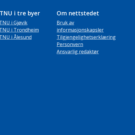
TNU i tre byer
Om nettstedet
TNU i Gjøvik
Bruk av
TNU i Trondheim
informasjonskapsler
TNU i Ålesund
Tilgjengelighetserklæring
Personvern
Ansvarlig redaktør