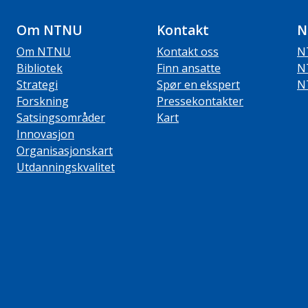
Om NTNU
Kontakt
N
Om NTNU
Kontakt oss
N
Bibliotek
Finn ansatte
N
Strategi
Spør en ekspert
N
Forskning
Pressekontakter
Satsingsområder
Kart
Innovasjon
Organisasjonskart
Utdanningskvalitet
ube