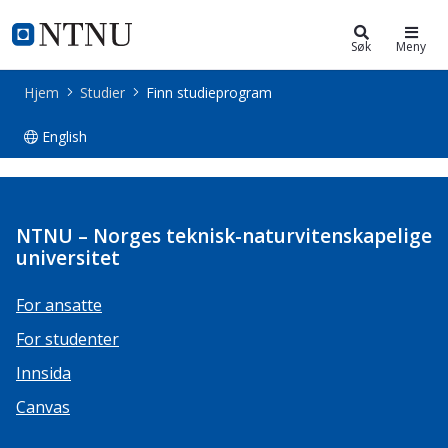
Studier
NTNU Hjemmeside
Søk
Meny
Hjem
Studier
Finn studieprogram
English
Studieprogrammer
NTNU – Norges teknisk-naturvitenskapelige
universitet
For ansatte
For studenter
Innsida
Canvas