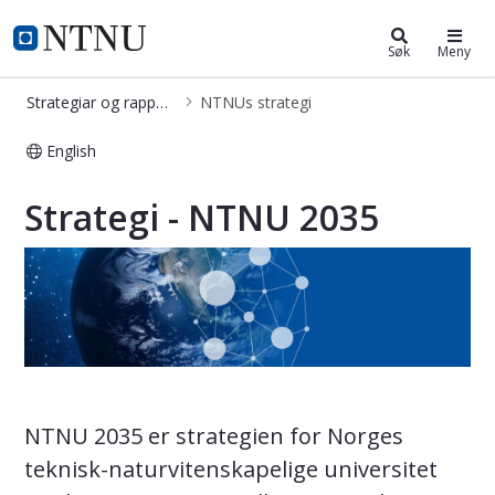
NTNUs strategi
NTNU Hjemmeside
Søk
Meny
Strategiar og rapportar
NTNUs strategi
English
NTNUs strategi - NTNU2035
Strategi - NTNU 2035
NTNU 2035 er strategien for Norges
teknisk-naturvitenskapelige universitet