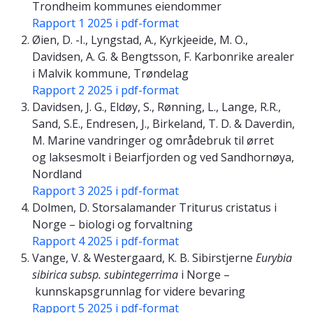
Trondheim kommunes eiendommer
Rapport 1 2025 i pdf-format
Øien, D. -I., Lyngstad, A., Kyrkjeeide, M. O.,
Davidsen, A. G. & Bengtsson, F. Karbonrike arealer
i Malvik kommune, Trøndelag
Rapport 2 2025 i pdf-format
Davidsen, J. G., Eldøy, S., Rønning, L., Lange, R.R.,
Sand, S.E., Endresen, J., Birkeland, T. D. & Daverdin,
M. Marine vandringer og områdebruk til ørret
og laksesmolt i Beiarfjorden og ved Sandhornøya,
Nordland
Rapport 3 2025 i pdf-format
Dolmen, D. Storsalamander Triturus cristatus i
Norge – biologi og forvaltning
Rapport 4 2025 i pdf-format
Vange, V. & Westergaard, K. B. Sibirstjerne
Eurybia
sibirica subsp. subintegerrima
i Norge –
kunnskapsgrunnlag for videre bevaring
Rapport 5 2025 i pdf-format