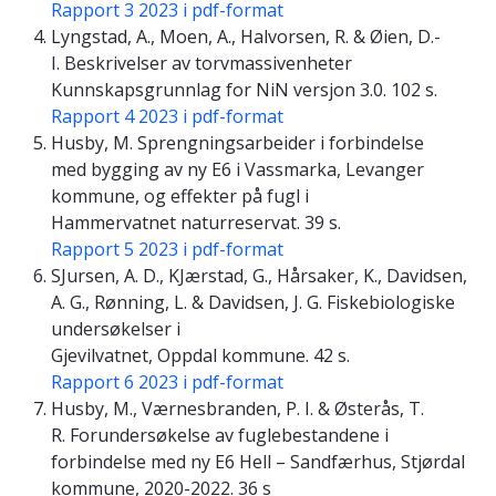
Rapport 3 2023 i pdf-format
Lyngstad, A., Moen, A., Halvorsen, R. & Øien, D.-
I. Beskrivelser av torvmassivenheter
Kunnskapsgrunnlag for NiN versjon 3.0. 102 s.
Rapport 4 2023 i pdf-format
Husby, M. Sprengningsarbeider i forbindelse
med bygging av ny E6 i Vassmarka, Levanger
kommune, og effekter på fugl i
Hammervatnet naturreservat. 39 s.
Rapport 5 2023 i pdf-format
SJursen, A. D., KJærstad, G., Hårsaker, K., Davidsen,
A. G., Rønning, L. & Davidsen, J. G. Fiskebiologiske
undersøkelser i
Gjevilvatnet, Oppdal kommune. 42 s.
Rapport 6 2023 i pdf-format
Husby, M., Værnesbranden, P. I. & Østerås, T.
R. Forundersøkelse av fuglebestandene i
forbindelse med ny E6 Hell – Sandfærhus, Stjørdal
kommune, 2020-2022. 36 s