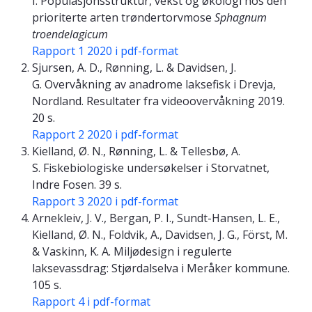
I. Populasjonsstruktur, vekst og økologi hos den
prioriterte arten trøndertorvmose
Sphagnum
troendelagicum
Rapport 1 2020 i pdf-format
Sjursen, A. D., Rønning, L. & Davidsen, J.
G. Overvåkning av anadrome laksefisk i Drevja,
Nordland. Resultater fra videoovervåkning 2019.
20 s.
Rapport 2 2020 i pdf-format
Kielland, Ø. N., Rønning, L. & Tellesbø, A.
S. Fiskebiologiske undersøkelser i Storvatnet,
Indre Fosen. 39 s.
Rapport 3 2020 i pdf-format
Arnekleiv, J. V., Bergan, P. I., Sundt-Hansen, L. E.,
Kielland, Ø. N., Foldvik, A., Davidsen, J. G., Först, M.
& Vaskinn, K. A. Miljødesign i regulerte
laksevassdrag: Stjørdalselva i Meråker kommune.
105 s.
Rapport 4 i pdf-format