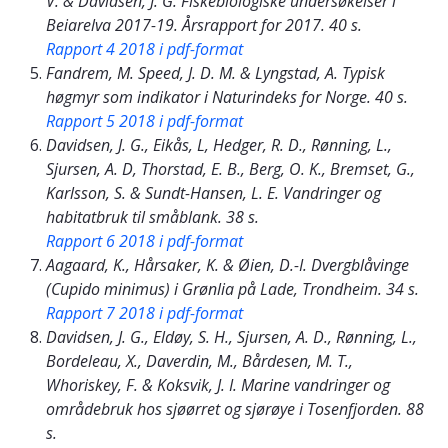
V. & Davidsen, J. G. Fiskebiologiske undersøkelser i
Beiarelva 2017-19. Årsrapport for 2017. 40 s.
Rapport 4 2018 i pdf-format
Fandrem, M. Speed, J. D. M. & Lyngstad, A. Typisk
høgmyr som indikator i Naturindeks for Norge. 40 s.
Rapport 5 2018 i pdf-format
Davidsen, J. G., Eikås, L, Hedger, R. D., Rønning, L.,
Sjursen, A. D, Thorstad, E. B., Berg, O. K., Bremset, G.,
Karlsson, S. & Sundt-Hansen, L. E. Vandringer og
habitatbruk til småblank. 38 s.
Rapport 6 2018 i pdf-format
Aagaard, K., Hårsaker, K. & Øien, D.-I. Dvergblåvinge
(
Cupido minimus
) i Grønlia på Lade, Trondheim. 34 s.
Rapport 7 2018 i pdf-format
Davidsen, J. G., Eldøy, S. H., Sjursen, A. D., Rønning, L.,
Bordeleau, X., Daverdin, M., Bårdesen, M. T.,
Whoriskey, F. & Koksvik, J. I. Marine vandringer og
områdebruk hos sjøørret og sjørøye i Tosenfjorden. 88
s.