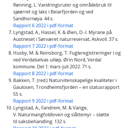
Rønning, L. Vandringsruter og områdebruk til
sjøørret og laks i Beiarfjorden og ved
Sandhornøya. 44 s.
Rapport 6 2022 i pdf-format
Lyngstad, A., Hassel, K. & Øien, D.-I. Myrane på
Austneset i Sørværet naturreservat, Askvoll. 37 s.
Rapport 7 2022 i pdf-format
Husby, M. & Reinsborg, T. Fugleregistreringer i og
ved Verdalselvas utløp, Ørin Nord, Verdal
kommune. Del 1: mars-juli 2022. 71 s.
Rapport 8 2022 i pdf-format
Bakken, T. (red.) Naturvitenskapelige kvaliteter i
Gaulosen, Trondheimsfjorden – en statusrapport
55 s.
Rapport 9 2022 i pdf-format
Lyngstad, A., Fandrem, M. & Vange,
V. Naturmangfoldloven og slåttemyr – støtte
til saksbehandling. 132 s.