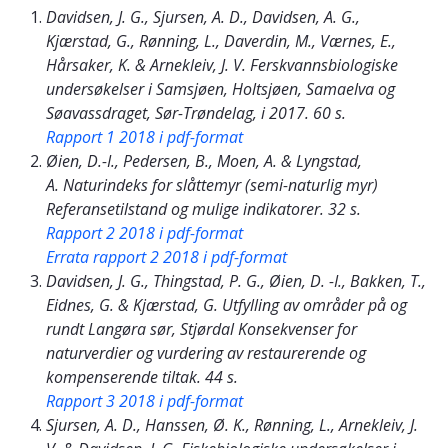
Davidsen, J. G., Sjursen, A. D., Davidsen, A. G.,
Kjærstad, G., Rønning, L., Daverdin, M., Værnes, E.,
Hårsaker, K. & Arnekleiv, J. V. Ferskvannsbiologiske
undersøkelser i Samsjøen, Holtsjøen, Samaelva og
Søavassdraget, Sør-Trøndelag, i 2017. 60 s.
Rapport 1 2018 i pdf-format
Øien, D.-I., Pedersen, B., Moen, A. & Lyngstad,
A. Naturindeks for slåttemyr (semi-naturlig myr)
Referansetilstand og mulige indikatorer. 32 s.
Rapport 2 2018 i pdf-format
Errata rapport 2 2018 i pdf-format
Davidsen, J. G., Thingstad, P. G., Øien, D. -I., Bakken, T.,
Eidnes, G. & Kjærstad, G. Utfylling av områder på og
rundt Langøra sør, Stjørdal Konsekvenser for
naturverdier og vurdering av restaurerende og
kompenserende tiltak. 44 s.
Rapport 3 2018 i pdf-format
Sjursen, A. D., Hanssen, Ø. K., Rønning, L., Arnekleiv, J.