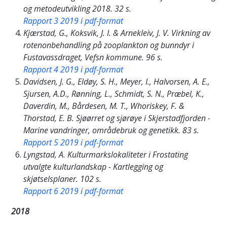
og metodeutvikling 2018. 32 s.
Rapport 3 2019 i pdf-format
Kjærstad, G., Koksvik, J. I. & Arnekleiv, J. V. Virkning av
rotenonbehandling på zooplankton og bunndyr i
Fustavassdraget, Vefsn kommune. 96 s.
Rapport 4 2019 i pdf-format
Davidsen, J. G., Eldøy, S. H., Meyer, I., Halvorsen, A. E.,
Sjursen, A.D., Rønning, L., Schmidt, S. N., Præbel, K.,
Daverdin, M., Bårdesen, M. T., Whoriskey, F. &
Thorstad, E. B. Sjøørret og sjørøye i Skjerstadfjorden -
Marine vandringer, områdebruk og genetikk. 83 s.
Rapport 5 2019 i pdf-format
Lyngstad, A. Kulturmarkslokaliteter i Frostating
utvalgte kulturlandskap - Kartlegging og
skjøtselsplaner. 102 s.
Rapport 6 2019 i pdf-format
2018