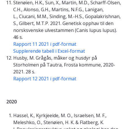
Stenøien, H.K., Sun, X., Martin, M.D., Scharff-Olsen,
C.H., Alonso, G.H., Martins, N.F.G., Lanigan,
L., Ciucani, M.M., Sinding, M.-H.S., Gopalakrishnan,
S., Gilbert, M.T.P. 2021. Genetisk opphav til den
norsksvenske ulvestammen (Canis lupus lupus).
46 s.
Rapport 11 2021 i pdf-format
Supplerende tabell i Excel-format
Husby, M. Grågås, måker og husdyr på
Storholmen på Tautra, Frosta kommune, 2020-
2021. 28 s.
Rapport 12 2021 i pdf-format
2020
Hassel, K., Kyrkjeeide, M. O., Israelsen, M. F.,
Meleshko, O., Stenøien, H. K. & Flatberg, K.