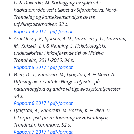
G. & Daverdin, M. Kartlegging av sjøørret i
habitatområde ved utløpet av Stjørdalselva, Nord-
Trøndelag og konsekvensanalyse av tre
utfyllingsalternativer. 32 s.
Rapport 4 2017 i pdf-format
Arnekleiv, J. V., Sjursen, A. D., Davidsen, J. G., Daverdin,
M., Koksvik, J. I. & Rønning, L. Fiskebiologiske
undersøkelser i lakseførende del av Nidelva,
Trondheim, 2011-2016. 94 s.
Rapport 5 2017 i pdf-format
Øien, D. -I., Fandrem, M., Lyngstad, A. & Moen, A.
Utfasing av torvuttak i Norge - effekter på
naturmangfold og andre viktige økosystemtjenester.
44 s.
Rapport 6 2017 i pdf-format
Lyngstad, A., Fandrem, M, Hassel, K. & Øien, D.-
I. Forprosjekt for restaurering av Høstadmyra,
Trondheim kommune. 52 s.
Rapport 7 2017 i pdf-format