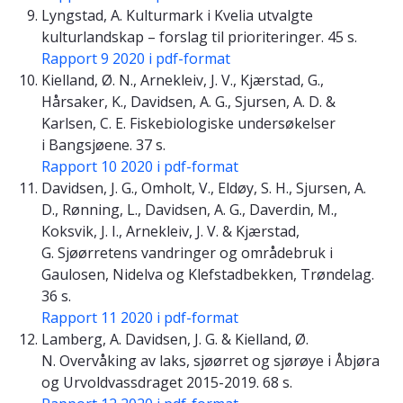
Lyngstad, A. Kulturmark i Kvelia utvalgte
kulturlandskap – forslag til prioriteringer. 45 s.
Rapport 9 2020 i pdf-format
Kielland, Ø. N., Arnekleiv, J. V., Kjærstad, G.,
Hårsaker, K., Davidsen, A. G., Sjursen, A. D. &
Karlsen, C. E. Fiskebiologiske undersøkelser
i Bangsjøene. 37 s.
Rapport 10 2020 i pdf-format
Davidsen, J. G., Omholt, V., Eldøy, S. H., Sjursen, A.
D., Rønning, L., Davidsen, A. G., Daverdin, M.,
Koksvik, J. I., Arnekleiv, J. V. & Kjærstad,
G. Sjøørretens vandringer og områdebruk i
Gaulosen, Nidelva og Klefstadbekken, Trøndelag.
36 s.
Rapport 11 2020 i pdf-format
Lamberg, A. Davidsen, J. G. & Kielland, Ø.
N. Overvåking av laks, sjøørret og sjørøye i Åbjøra
og Urvoldvassdraget 2015-2019. 68 s.