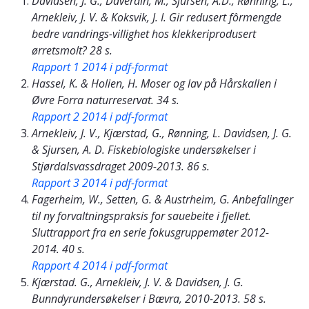
Davidsen, J. G., Daverdin, M., Sjursen, A.D., Rønning, L.,
Arnekleiv, J. V. & Koksvik, J. I. Gir redusert fôrmengde
bedre vandrings-villighet hos klekkeriprodusert
ørretsmolt? 28 s.
Rapport 1 2014 i pdf-format
Hassel, K. & Holien, H. Moser og lav på Hårskallen i
Øvre Forra naturreservat. 34 s.
Rapport 2 2014 i pdf-format
Arnekleiv, J. V., Kjærstad, G., Rønning, L. Davidsen, J. G.
& Sjursen, A. D. Fiskebiologiske undersøkelser i
Stjørdalsvassdraget 2009-2013. 86 s.
Rapport 3 2014 i pdf-format
Fagerheim, W., Setten, G. & Austrheim, G. Anbefalinger
til ny forvaltningspraksis for sauebeite i fjellet.
Sluttrapport fra en serie fokusgruppemøter 2012-
2014. 40 s.
Rapport 4 2014 i pdf-format
Kjærstad. G., Arnekleiv, J. V. & Davidsen, J. G.
Bunndyrundersøkelser i Bævra, 2010-2013. 58 s.