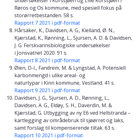
undersøkelser i Korssjøen og Lille Korssjøen i
Røros og Os kommune, med spesiell fokus på
storørretbestanden. 58 s.
Rapport 7 2021 i pdf-format
Hårsaker, K., Davidsen, A. G., Kielland, Ø. N.,
Kjærstad, K., Rønning, L., Sjursen, A. D. & Davidsen,
J. G. Ferskvannsbiologiske undersøkelser
i Jonsvatnet 2020. 91 s.
Rapport 8 2021 i pdf-format
Øien, D-I., Fandrem, M. & Lyngstad, A. Potensiell
karbonmengd i ulike areal- og
naturtypar i Kinn kommune, Vestland. 41 s.
Rapport 9 2021 i pdf-format
Davidsen, J. G., Sjursen, A. D., Rønning, L.,
Davidsen, A. G., Eldøy, S. H., Daverdin, M. &
Kjærstad, G. Utbygging av ny E6 ved Hellstranda –
kartlegging av områdebruk til sjøørret og laks,
samt forslag til kompenserende tiltak. 63 s.
Rapport 10 2021 i pdf-format