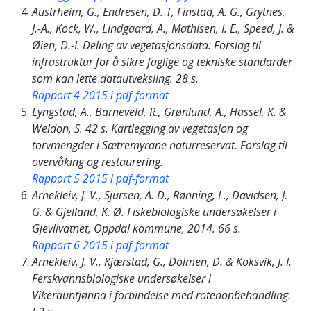
Austrheim, G., Endresen, D. T, Finstad, A. G., Grytnes,
J.-A., Kock, W., Lindgaard, A., Mathisen, I. E., Speed, J. &
Øien, D.-I. Deling av vegetasjonsdata: Forslag til
infrastruktur for å sikre faglige og tekniske standarder
som kan lette datautveksling. 28 s.
Rapport 4 2015 i pdf-format
Lyngstad, A., Barneveld, R., Grønlund, A., Hassel, K. &
Weldon, S. 42 s. Kartlegging av vegetasjon og
torvmengder i Sætremyrane naturreservat. Forslag til
overvåking og restaurering.
Rapport 5 2015 i pdf-format
Arnekleiv, J. V., Sjursen, A. D., Rønning, L., Davidsen, J.
G. & Gjelland, K. Ø. Fiskebiologiske undersøkelser i
Gjevilvatnet, Oppdal kommune, 2014. 66 s.
Rapport 6 2015 i pdf-format
Arnekleiv, J. V., Kjærstad, G., Dolmen, D. & Koksvik, J. I.
Ferskvannsbiologiske undersøkelser i
Vikerauntjønna i forbindelse med rotenonbehandling.