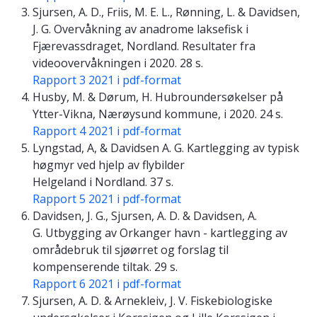
Sjursen, A. D., Friis, M. E. L., Rønning, L. & Davidsen,
J. G. Overvåkning av anadrome laksefisk i
Fjærevassdraget, Nordland. Resultater fra
videoovervåkningen i 2020. 28 s.
Rapport 3 2021 i pdf-format
Husby, M. & Dørum, H. Hubroundersøkelser på
Ytter-Vikna, Nærøysund kommune, i 2020. 24 s.
Rapport 4 2021 i pdf-format
Lyngstad, A, & Davidsen A. G. Kartlegging av typisk
høgmyr ved hjelp av flybilder
Helgeland i Nordland. 37 s.
Rapport 5 2021 i pdf-format
Davidsen, J. G., Sjursen, A. D. & Davidsen, A.
G. Utbygging av Orkanger havn - kartlegging av
områdebruk til sjøørret og forslag til
kompenserende tiltak. 29 s.
Rapport 6 2021 i pdf-format
Sjursen, A. D. & Arnekleiv, J. V. Fiskebiologiske