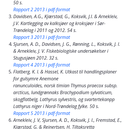
50 s.
Rapport 2 2013 i pdf-format
Davidsen, A.G., Kjærstad, G., Koksvik, J.I. & Arnekleiv,
J.V. Kartlegging av kalksjøer og kroksjøer i Sør-
Trøndelag i 2011 og 2012. 54 s.
Rapport 3 2013 i pdf-format
Sjursen, A. D., Davidsen, J. G., Rønning, L., Koksvik, J. I.
& Arnekleiv, J. V. Fiskebiologiske undersøkelser i
Stugusjøen 2012. 32 s.
Rapport 4 2013 i pdf-format
Flatberg, K. I. & Hassel, K. Utkast til handlingsplaner
for gulsymre
Anemone
ranunculoides
, norsk timian
Thymus praecox
subsp.
arcticus
, lundgrønnaks
Brachypodium sylvaticum
,
skogflatbelg,
Lathyrus sylvestris
, og svartertekanpp
Lathyrus niger
i Nord-Trøndelag fylke. 50 s.
Rapport 5 2013 i pdf-format
Arnekleiv, J. V, Sjursen, A. D., Koksvik, J. I., Fremstad, E.,
Kjærstad, G. & Reinertsen, H. Tiltaksretta