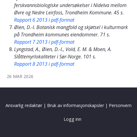
ferskvannsbiologiske undersøkelser i Nidelva mellom
Øvre og Nedre Leirfoss, Trondheim Kommune. 45 s.
Rapport 6 2013 i pdf-format
Øien, D.-I. Botanisk mangfold og skjøtsel i kulturmark
på Trondheim kommunes eiendommer. 71 s.
Rapport 7 2013 i pdf-format
Lyngstad, A., Øien, D.-I., Vold, E. M. & Moen, A.
Slåttemyrlokaliteter i Sør-Norge. 101 s.
Rapport 8 2013 i pdf-format
26 MAR 2026
Ansvarlig redaktør
|
Bruk av informasjonskapsler
|
Personvern
Logg inn