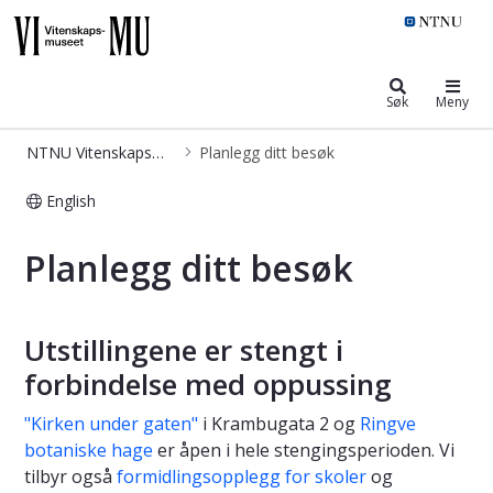
NTNU Vitenskapsmuseet
Søk
Meny
NTNU Vitenskapsmuseet
Planlegg ditt besøk
English
Planlegg ditt besøk - Vitenskapsmus
Planlegg ditt besøk
Utstillingene er stengt i
forbindelse med oppussing
"Kirken under gaten"
i Krambugata 2 og
Ringve
botaniske hage
er åpen i hele stengingsperioden. Vi
tilbyr også
formidlingsopplegg for skoler
og