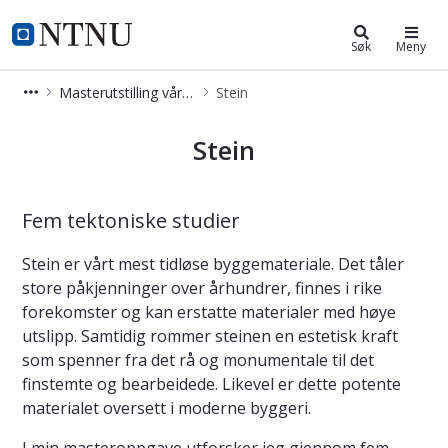
Masterutstilling arkitektur
NTNU Hjemmeside
Søk
Meny
Masterutstilling vår 2025
Stein
Stein
Stein
Fem tektoniske studier
Stein er vårt mest tidløse byggemateriale. Det tåler
store påkjenninger over århundrer, finnes i rike
forekomster og kan erstatte materialer med høye
utslipp. Samtidig rommer steinen en estetisk kraft
som spenner fra det rå og monumentale til det
finstemte og bearbeidede. Likevel er dette potente
materialet oversett i moderne byggeri.