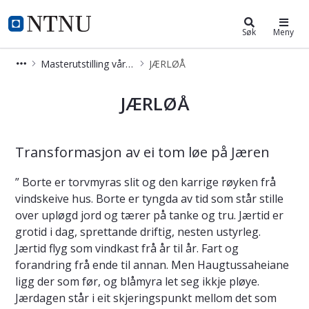
Masterutstilling arkitektur
NTNU Hjemmeside
Søk
Meny
Masterutstilling vår 2025
JÆRLØÅ
JÆRLØÅ
JÆRLØÅ
Transformasjon av ei tom løe på Jæren
” Borte er torvmyras slit og den karrige røyken frå
vindskeive hus. Borte er tyngda av tid som står stille
over upløgd jord og tærer på tanke og tru. Jærtid er
grotid i dag, sprettande driftig, nesten ustyrleg.
Jærtid flyg som vindkast frå år til år. Fart og
forandring frå ende til annan. Men Haugtussaheiane
ligg der som før, og blåmyra let seg ikkje pløye.
Jærdagen står i eit skjeringspunkt mellom det som