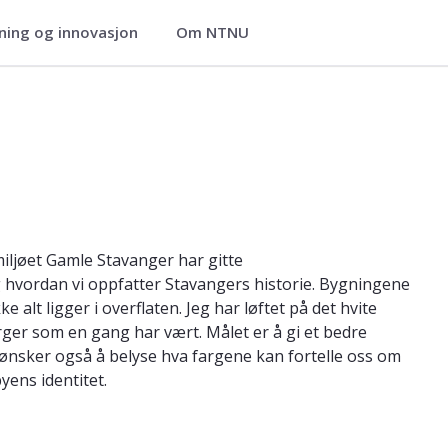
ning og innovasjon
Om NTNU
- Fakultet for arkitektur
miljøet Gamle Stavanger har gitte
 hvordan vi oppfatter Stavangers historie. Bygningene
 alt ligger i overflaten. Jeg har løftet på det hvite
arger som en gang har vært. Målet er å gi et bedre
 ønsker også å belyse hva fargene kan fortelle oss om
yens identitet.