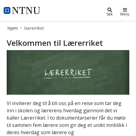
laererriket
NTNU Hjemmeside
Søk
Meny
Hjem
laererriket
Lærerriket - to serier om læreryrk
Velkommen til Lærerriket
Vi inviterer deg til å bli oss på en reise som tar deg
inn i skolen og lærerens hverdag gjennom det vi
kaller Lærerriket. I to dokumentarserier får du møte
til sammen fem lærere som gir deg et unikt innblikk i
deres hverdag som lærere og