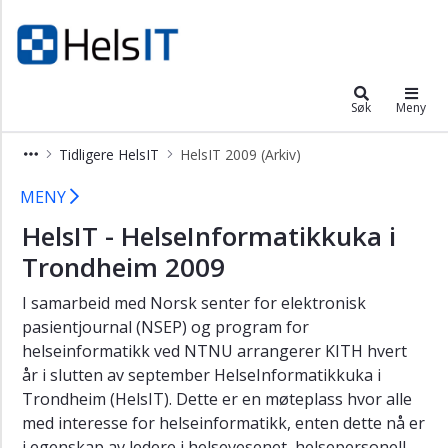
×
Helsit
Om
Helsit
Søk
Meny
Programkomité
Tidligere HelsIT
HelsIT 2009 (Arkiv)
Styringsgruppe
HelsIT 2009 (Arkiv)
Vedtekter
MENY
Kontakt
HelsIT - HelseInformatikkuka i
oss
Trondheim 2009
Tidligere
HelsIT
I samarbeid med Norsk senter for elektronisk
pasientjournal (NSEP) og program for
Helsit
helseinformatikk ved NTNU arrangerer KITH hvert
2016
år i slutten av september HelseInformatikkuka i
(Arkiv)
Trondheim (HelsIT). Dette er en møteplass hvor alle
HelsIT
med interesse for helseinformatikk, enten dette nå er
2015
i egenskap av ledere i helsevesenet, helsepersonell,