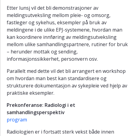
(Arkiv)
Etter lunsj vil det bli demonstrasjoner av
meldingsutveksling mellom pleie- og omsorg,
HelsIT
fastleger og sykehus, eksempler på bruk av
2006
meldingene i de ulike EPJ-systemene, hvordan man
(Arkiv)
kan koordinere innføring av meldingsutveksling
HelsIT
mellom ulike samhandlingspartnere, rutiner for bruk
2005
– herunder mottak og sending,
(Arkiv)
informasjonssikkerhet, personvern osv.
HelsIT
2004
Parallelt med dette vil det bli arrangert en workshop
(Arkiv)
om hvordan man best kan standardisere og
strukturere dokumentasjon av sykepleie ved hjelp av
HelsIT
praktiske eksempler.
2003
(Arkiv)
Prekonferanse: Radiologi i et
samhandlingsperspektiv
program
Radiologien er i fortsatt sterk vekst både innen