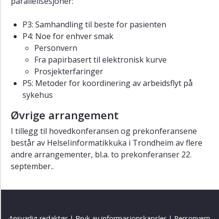
parallellsesjoner:
P3: Samhandling til beste for pasienten
P4: Noe for enhver smak
Personvern
Fra papirbasert til elektronisk kurve
Prosjekterfaringer
P5: Metoder for koordinering av arbeidsflyt på
sykehus
Øvrige arrangement
I tillegg til hovedkonferansen og prekonferansene
består av HelseIinformatikkuka i Trondheim av flere
andre arrangementer, bl.a. to prekonferanser 22.
september..
Ansvarlig redaktør
|
Bruk av informasjonskapsler
|
Personvern