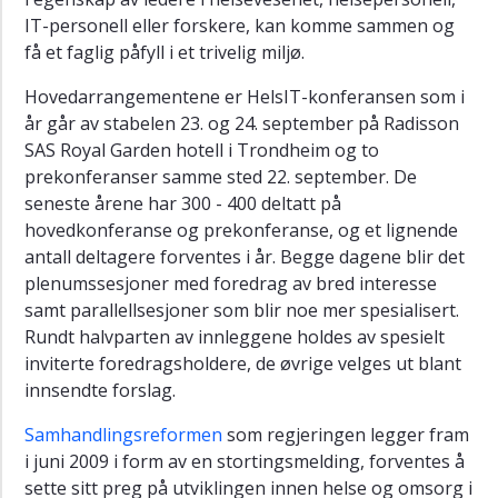
(Arkiv)
IT-personell eller forskere, kan komme sammen og
HelsIT
få et faglig påfyll i et trivelig miljø.
2014
(Arkiv)
Hovedarrangementene er HelsIT-konferansen som i
år går av stabelen 23. og 24. september på Radisson
HelsIT
SAS Royal Garden hotell i Trondheim og to
2013
prekonferanser samme sted 22. september. De
(Arkiv)
seneste årene har 300 - 400 deltatt på
HelsIT
hovedkonferanse og prekonferanse, og et lignende
2012
antall deltagere forventes i år. Begge dagene blir det
(Arkiv)
plenumssesjoner med foredrag av bred interesse
HelsIT
samt parallellsesjoner som blir noe mer spesialisert.
2011
Rundt halvparten av innleggene holdes av spesielt
(Arkiv)
inviterte foredragsholdere, de øvrige velges ut blant
innsendte forslag.
HelsIT
2010
Samhandlingsreformen
som regjeringen legger fram
(Arkiv)
i juni 2009 i form av en stortingsmelding, forventes å
HelsIT
sette sitt preg på utviklingen innen helse og omsorg i