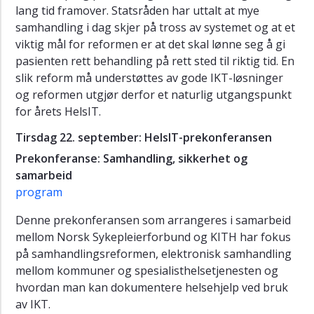
2009
lang tid framover. Statsråden har uttalt at mye
(Arkiv)
samhandling i dag skjer på tross av systemet og at et
NSF
viktig mål for reformen er at det skal lønne seg å gi
22.09
pasienten rett behandling på rett sted til riktig tid. En
slik reform må understøttes av gode IKT-løsninger
Radiologi
og reformen utgjør derfor et naturlig utgangspunkt
22.09
for årets HelsIT.
Program
Tirsdag 22. september: HelsIT-prekonferansen
23.09
Prekonferanse: Samhandling, sikkerhet og
Program
samarbeid
24.09
program
Abstracts-
2009
Denne prekonferansen som arrangeres i samarbeid
mellom Norsk Sykepleierforbund og KITH har fokus
HelsIT
på samhandlingsreformen, elektronisk samhandling
2008
mellom kommuner og spesialisthelsetjenesten og
(Arkiv)
hvordan man kan dokumentere helsehjelp ved bruk
HelsIT
av IKT.
2007