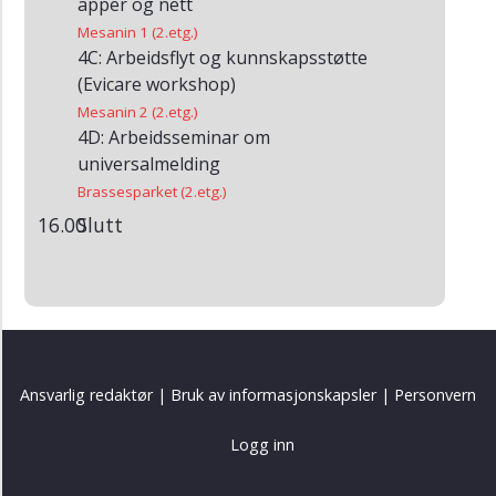
apper og nett
Mesanin 1 (2.etg.)
4C: Arbeidsflyt og kunnskapsstøtte
(Evicare workshop)
Mesanin 2 (2.etg.)
4D: Arbeidsseminar om
universalmelding
Brassesparket (2.etg.)
16.00
Slutt
Ansvarlig redaktør
|
Bruk av informasjonskapsler
|
Personvern
Logg inn