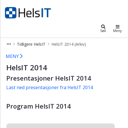
×
Helsit
Om
Helsit
Søk
Meny
Programkomité
Tidligere HelsIT
HelsIT 2014 (Arkiv)
Styringsgruppe
HelsIT 2014
Vedtekter
MENY
Kontakt
HelsIT 2014
oss
Presentasjoner HelsIT 2014
Tidligere
HelsIT
Last ned presentasjoner fra HelsIT 2014
Helsit
2016
Program HelsIT 2014
(Arkiv)
HelsIT
2015