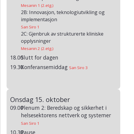
2009
Mesanin 1 (2.etg.)
(Arkiv)
2B: Innovasjon, teknologiutvikling og
HelsIT
implementasjon
2008
San Siro 1
(Arkiv)
2C: Gjenbruk av strukturerte kliniske
opplysninger
HelsIT
2007
Mesanin 2 (2.etg.)
(Arkiv)
18.00
Slutt for dagen
HelsIT
19.30
Konferansemiddag
San Siro 3
2006
(Arkiv)
HelsIT
2005
Onsdag 15. oktober
(Arkiv)
09.00
Plenum 2: Beredskap og sikkerhet i
HelsIT
helsesektorens nettverk og systemer
2004
San Siro 1
(Arkiv)
10.30
Pause