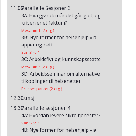
HelsIT
11.00
Parallelle Sesjoner 3
2003
(Arkiv)
3A:
Hva gjør du når det går galt, og
krisen er et faktum?
Mesanin 1 (2.etg.)
3B: Nye former for helsehjelp via
apper og nett
San Siro 1
3C: Arbeidsflyt og kunnskapsstøtte
Mesanin 2 (2.etg.)
3D: Arbeidsseminar om alternative
tilkoblinger til helsenettet
Brassesparket (2.etg.)
12.30
Lunsj
13.30
Parallelle sesjoner 4
4A: Hvordan levere sikre tjenester?
San Siro 1
4B: Nye former for helsehjelp via