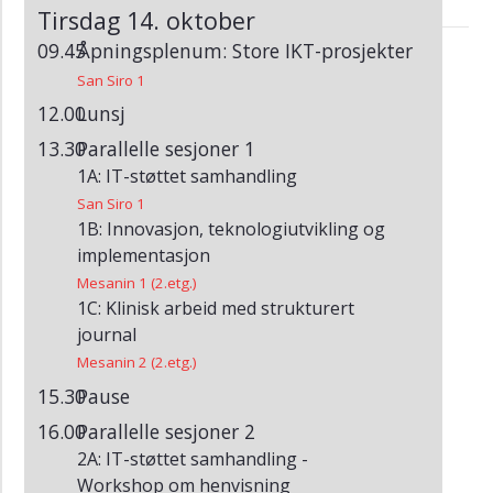
(Arkiv)
Tirsdag 14. oktober
HelsIT
09.45
Åpningsplenum: Store IKT-prosjekter
2014
San Siro 1
(Arkiv)
12.00
Lunsj
HelsIT
13.30
Parallelle sesjoner 1
2013
1A: IT-støttet samhandling
(Arkiv)
San Siro 1
HelsIT
1B: Innovasjon, teknologiutvikling og
2012
implementasjon
(Arkiv)
Mesanin 1 (2.etg.)
HelsIT
1C: Klinisk arbeid med strukturert
2011
journal
(Arkiv)
Mesanin 2 (2.etg.)
HelsIT
15.30
Pause
2010
16.00
Parallelle sesjoner 2
(Arkiv)
2A: IT-støttet samhandling -
HelsIT
Workshop om henvisning