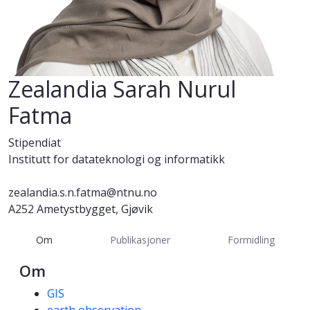
Zealandia Sarah Nurul
Fatma
Stipendiat
Institutt for datateknologi og informatikk
zealandia.s.n.fatma@ntnu.no
A252 Ametystbygget, Gjøvik
Om
Publikasjoner
Formidling
Om
Kompetanseord
GIS