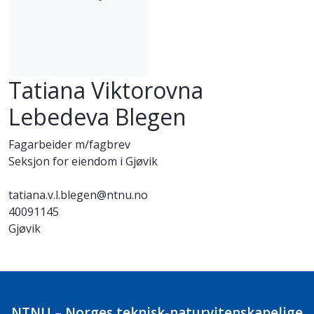
Tatiana Viktorovna
Lebedeva Blegen
Fagarbeider m/fagbrev
Seksjon for eiendom i Gjøvik
tatiana.v.l.blegen@ntnu.no
40091145
Gjøvik
NTNU – Norges teknisk-naturvitenskapelige