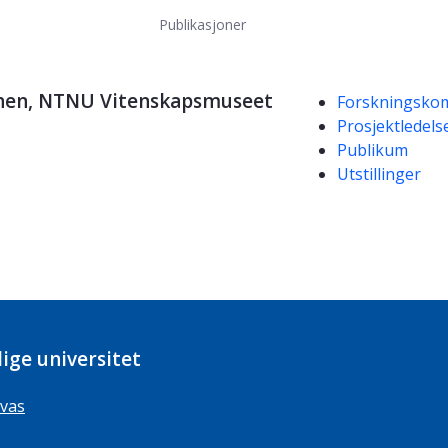
Publikasjoner
Kompetanseord
jonen, NTNU Vitenskapsmuseet
Forskningsko
Prosjektledels
Publikum
Utstillinger
ige universitet
vas