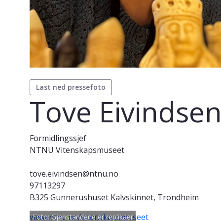
Last ned pressefoto
Tove Eivindse
Formidlingssjef
NTNU Vitenskapsmuseet
tove.eivindsen@ntnu.no
97113297
B325 Gunnerushuset Kalvskinnet, Trondheim
www.ntnu.no/vitenskapsmuseet
Foto: Gjenstandene er replikaer