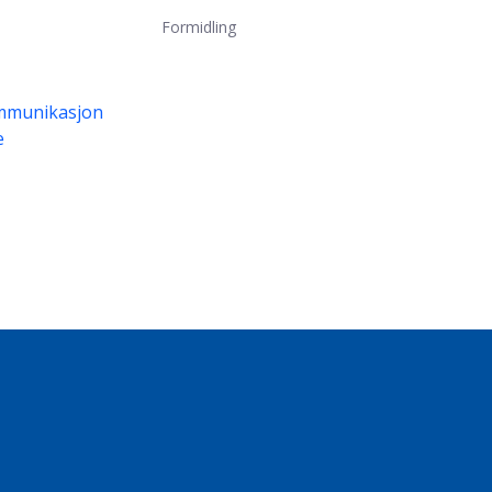
Formidling
mmunikasjon
e