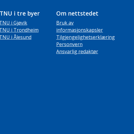
TNU i tre byer
Om nettstedet
TNU i Gjøvik
Bruk av
TNU i Trondheim
informasjonskapsler
TNU i Ålesund
Tilgjengelighetserklæring
Personvern
Ansvarlig redaktør