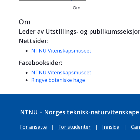
Om
Om
Leder av Utstillings- og publikumsseks
Nettsider:
NTNU Vitenskapsmuseet
Facebooksider:
NTNU Vitenskapsmuseet
Ringve botaniske hage
NTNU – Norges teknisk-naturvitenskapel
For ansatte
|
For studenter
|
Innsida
|
Can