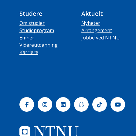
Studere
Aktuelt
Om studier
Nyheter
Studieprogram
Arrangement
Emner
Jobbe ved NTNU
Videreutdanning
Karriere
Facebook
Instagram
Linkedin
Snapchat
Tiktok
Yout