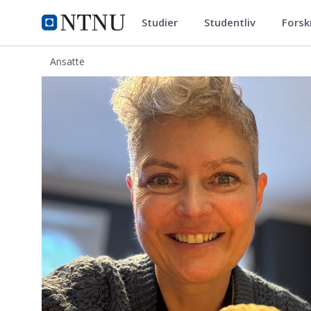
Studier
Studentliv
Forsk
ntnu.no
NTNU Hjemmeside
Ansatte
Tove Eivindsen