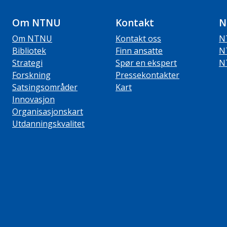
Om NTNU
Kontakt
N
Om NTNU
Kontakt oss
N
Bibliotek
Finn ansatte
N
Strategi
Spør en ekspert
N
Forskning
Pressekontakter
Satsingsområder
Kart
Innovasjon
Organisasjonskart
Utdanningskvalitet
ube