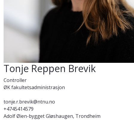
Tonje Reppen Brevik
Controller
ØK fakultetsadministrasjon
tonje.r.brevik@ntnu.no
+4745414579
Adolf Øien-bygget Gløshaugen, Trondheim