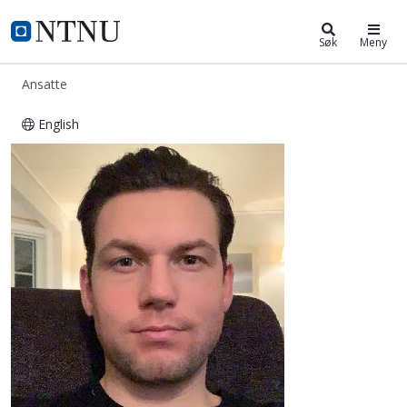
ntnu.no
NTNU Hjemmeside
Søk
Meny
Ansatte
English
Tommy Andre Hansen Thrane