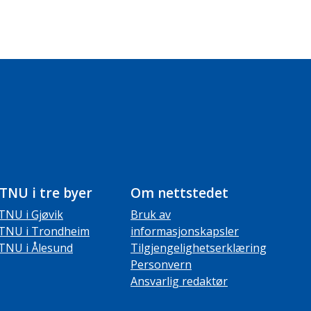
TNU i tre byer
Om nettstedet
TNU i Gjøvik
Bruk av
TNU i Trondheim
informasjonskapsler
TNU i Ålesund
Tilgjengelighetserklæring
Personvern
Ansvarlig redaktør