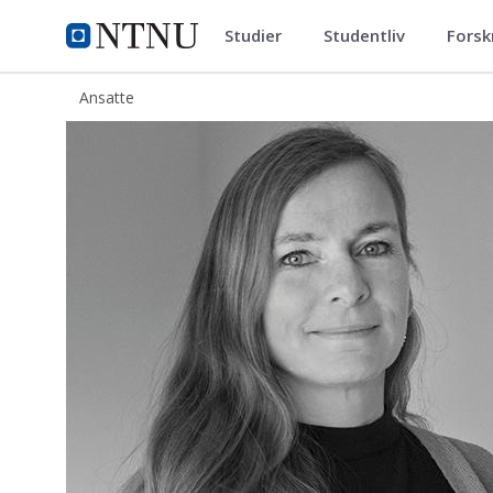
Studier
Studentliv
Forsk
ntnu.no
NTNU Hjemmeside
Ansatte
Tina Husby Aune