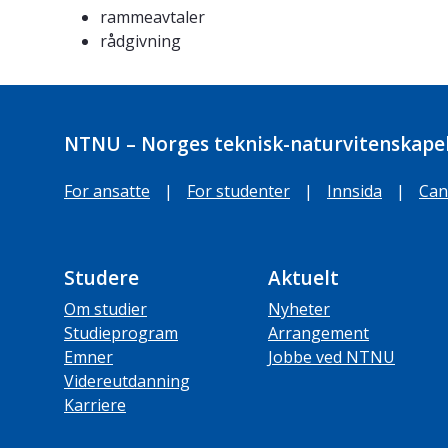
rammeavtaler
rådgivning
NTNU – Norges teknisk-naturvitenskapel
For ansatte
|
For studenter
|
Innsida
|
Can
Studere
Aktuelt
Om studier
Nyheter
Studieprogram
Arrangement
Emner
Jobbe ved NTNU
Videreutdanning
Karriere