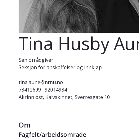
Tina Husby Au
Seniorrådgiver
Seksjon for anskaffelser og innkjøp
tina.aune@ntnu.no
73412699
92014934
Akrinn øst, Kalvskinnet, Sverresgate 10
Om
Fagfelt/arbeidsområde