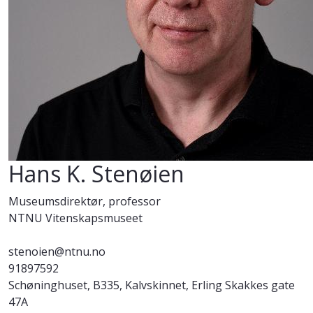
Hans K. Stenøien
Museumsdirektør, professor
NTNU Vitenskapsmuseet
stenoien@ntnu.no
91897592
Schøninghuset, B335, Kalvskinnet, Erling Skakkes gate
47A