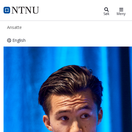
ntnu.no
NTNU Hjemmeside
Søk
Meny
Ansatte
English
Sindre Hoff Petersen