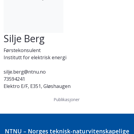
Silje Berg
Førstekonsulent
Institutt for elektrisk energi
silje.berg@ntnu.no
73594241
Elektro E/F, E351, Gløshaugen
Publikasjoner
NTNU – Norges teknisk-naturvitenskapelige