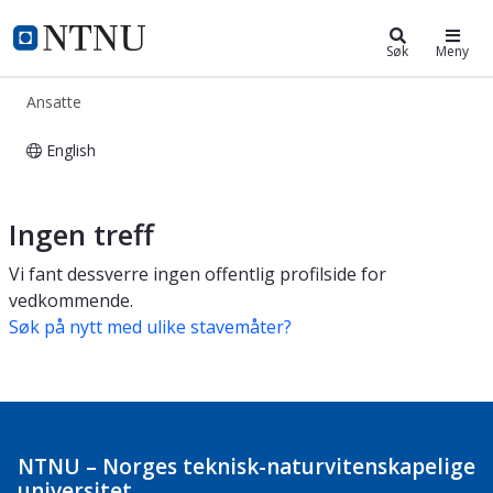
ntnu.no
NTNU Hjemmeside
Søk
Meny
Ansatte
English
NTNU-ansatte
Ingen treff
Vi fant dessverre ingen offentlig profilside for
vedkommende.
Søk på nytt med ulike stavemåter?
NTNU – Norges teknisk-naturvitenskapelige
universitet